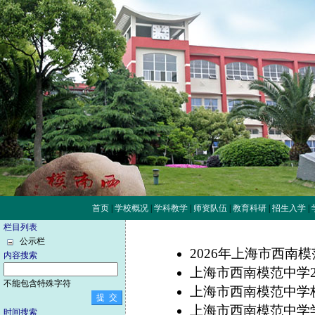
首页
|
学校概况
|
学科教学
|
师资队伍
|
教育科研
|
招生入学
|
栏目列表
公示栏
2026年上海市西南
内容搜索
上海市西南模范中学
不能包含特殊字符
上海市西南模范中学
上海市西南模范中学
时间搜索