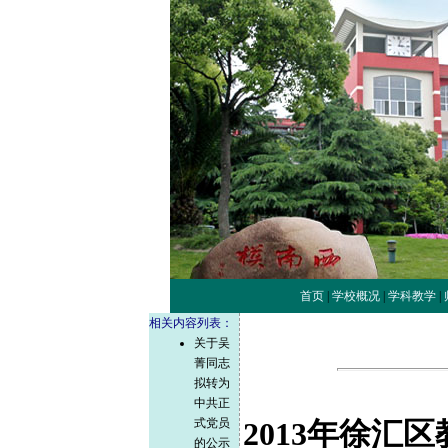
首页
|
学校概况
|
学科教学
|
相关内容列表：
关于吴
菁同志
拟转为
中共正
式党员
2013
年徐汇区
的公示