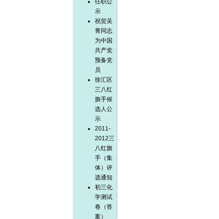
任职公
示
祝贺吴
菁同志
为中国
共产党
预备党
员
徐汇区
三八红
旗手候
选人公
示
2011-
2012三
八红旗
手（集
体）评
选通知
初三化
学测试
卷（答
案）