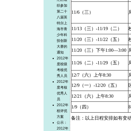
织参加
第二十
11/6
（三）
八届英
特尔上
11/13
（三）
-11/19
（二）
海市青
少年科
11/20
（三）
-11/22
（五）
技创新
大赛的
11/20
（三）下午
1:00—3:00
通知
2012年
11/26
（二）
-11/29
（五）
度校级
考核优
12/7
（六）上午
8:30
秀人员
2012年
12/9
（一）
-12/20
（五）
度考核
优秀人
12/21
（六）上午
8:30
员
2012年
1/9
（四）
校评优
方案
备注：以上日程安排如有变
公示：
2012年