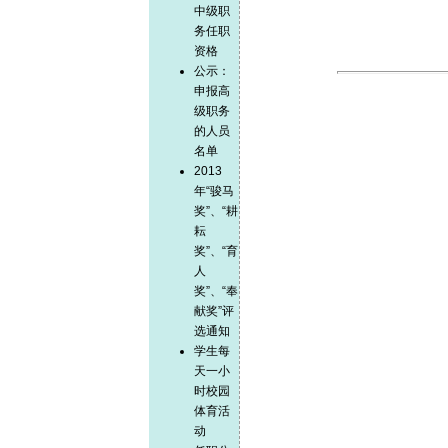
中级职
务任职
资格
公示：
申报高
级职务
的人员
名单
2013
年“骏马
奖”、“耕
耘
奖”、“育
人
奖”、“奉
献奖”评
选通知
学生每
天一小
时校园
体育活
动