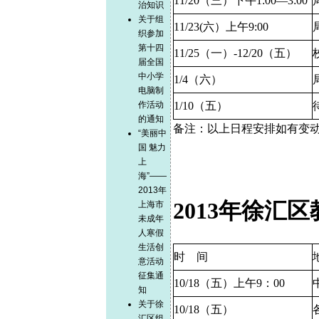
11/20
（三）下午
1:00—3:00
治知识
关于组
11/23(
六）上午
9:00
织参加
第十四
11/25
（一）
-12/20
（五）
届全国
中小学
1/4
（六）
电脑制
作活动
1/10
（五）
的通知
备注：以上日程安排如有变
“美丽中
国 魅力
上
海”——
2013年
2013
年徐汇区
上海市
未成年
人寒假
生活创
时
间
意活动
征集通
10/18
（五）上午
9
：
00
知
关于徐
10/18
（五）
汇区组