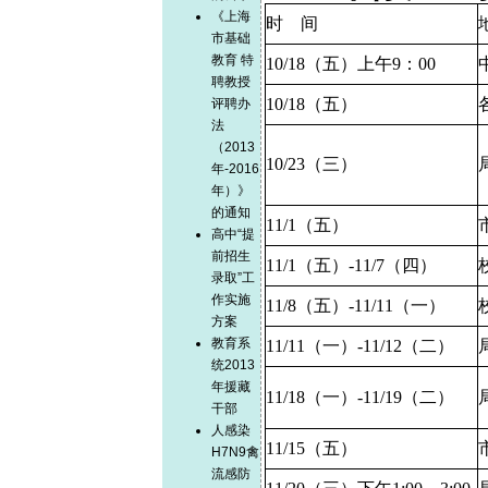
《上海
时
间
市基础
教育 特
10/18
（五）上午
9
：
00
聘教授
10/18
（五）
评聘办
法
（2013
10/23
（三）
年-2016
年）》
的通知
11/
1
（五）
高中“提
前招生
11/1
（五）
-11/7
（四）
录取”工
作实施
11/8
（五）
-11/11
（一）
方案
教育系
11/11
（一）
-11/12
（二）
统2013
年援藏
11/18
（一）
-11/19
（二）
干部
人感染
1
1/15（五）
H7N9禽
流感防