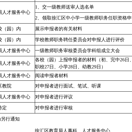
1
、交一级教师送审人选名单
局人才服务中心
2
、领取徐汇区中小学一级教师职务任职资格申
校（园）内
展示申报者的有关材料
校（园）内
学校教师职务聘任委员会对申报人进行评价
局人才服务中心
一级教师职务审核委员会学科组成立大会
各校（园）上报申报者的材料（初、完中
26
日
局人才服务中心
职校
27
日、小学
28
日、幼教
29
日
）
局人才服务中心
阅读申报者材料
区教院
对申报者进行面试、笔试、听课
局人才服务中心
对申报者进行评议
待定
对申报者进行审核
动另行通知
徐汇区教育局人事科、人才服务中心