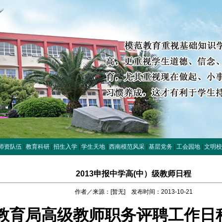
师资队伍
|
教育科研
|
招生入学
|
学生天地
|
西南模范风采
|
基层党务
|
工会园地
|
文明校
2013申报中学高(中）级教师日程
作者／来源：[暂无] 发布时间：2013-10-21
教育局高级教师职务评聘工作日