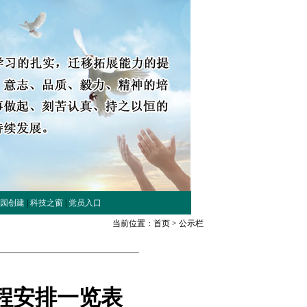
园创建
|
科技之窗
|
党员入口
当前位置：
首页
>
公示栏
程安排一览表