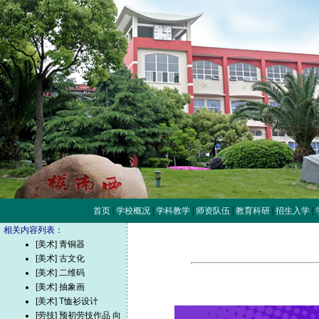
首页
|
学校概况
|
学科教学
|
师资队伍
|
教育科研
|
招生入学
|
相关内容列表：
[美术] 青铜器
[美术] 古文化
[美术] 二维码
[美术] 抽象画
[美术] T恤衫设计
[劳技] 预初劳技作品 向